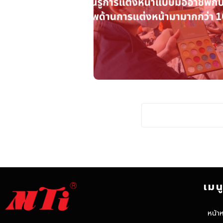
เมน
หน้า