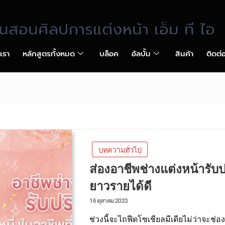
ยนสอนศิลปการแต่งหน้า เอ็ม ที ไอ
บเรา
หลักสูตรทั้งหมด
บล็อค
อัลบั้ม
สินค้า
ติดต่
บทความทั่วไป
ส่องอาชีพช่างแต่งหน้ารับ
ยาวรายได้ดี
16 ตุลาคม 2023
ช่วงนี้จะไถฟีดโซเชียลมีเดียไม่ว่าจะช่