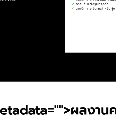
การปรับแต่งรูปทรงคิ้ว
เทคนิคการเซ็ตผมสำหรับผู้ช
etadata="
">ผลงานค