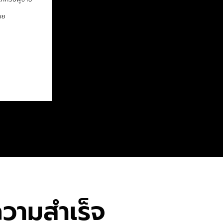
าย
วามสำเร็จ