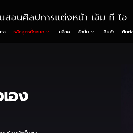
ยนสอนศิลปการแต่งหน้า เอ็ม ที ไอ
บเรา
หลักสูตรทั้งหมด
บล็อค
อัลบั้ม
สินค้า
ติดต่
วเอง