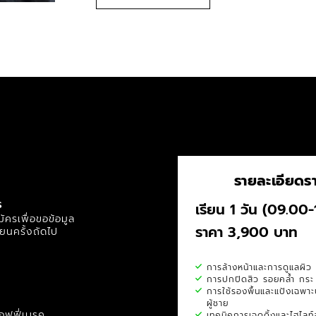
รายละเอียดร
ร
เรียน 1 วัน (09.00
ัครเพื่อขอข้อมูล
ราคา 3,900 บาท
รียนครั้งถัดไป
การล้างหน้าและการดูแลผิว
การปกปิดสิว รอยคล้ำ กระ 
การใช้รองพื้นและแป้งเฉพา
ผู้ชาย
อฟฟี่เบรค
เทคนิคการเฉดดิ้งและไฮไลท์ส