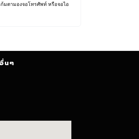
้าก้มตามองจอโทรศัพท์ หรือจอไอ
อื่นๆ