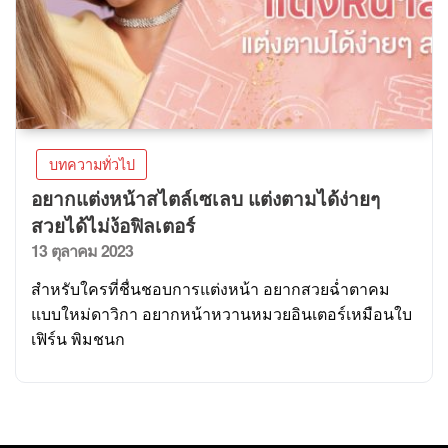
บทความทั่วไป
อยากแต่งหน้าสไตล์เซเลบ แต่งตามได้ง่ายๆ
สวยได้ไม่ง้อฟิลเตอร์
13 ตุลาคม 2023
สำหรับใครที่ชื่นชอบการแต่งหน้า อยากสวยฉ่ำตาคม
แบบใหม่ดาวิกา อยากหน้าหวานหมวยอินเตอร์เหมือนใบ
เฟิร์น พิมชนก