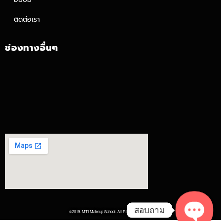
ติดต่อเรา
ช่องทางอื่นๆ
สอบถาม
©2019. MTI Makeup School. All Rights Reserved.